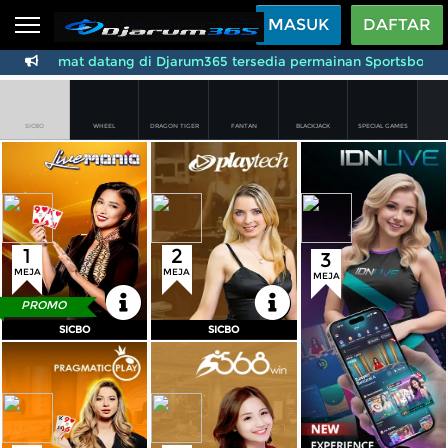
Beranda
MASUK
DAFTAR
Selamat datang di Djarum365 tersedia permainan Sportsbook, L
Sports
BARU
PROMO
Live Casino
BARU
SICBO
WHEEL
DRAGON TIGER
FANTAN
BLACKJACK
SPECIAL GAMES
IDNPoker
BARU
Meja
Min
Max
Meja
Min
Max
Meja
Min
Max
Baccarat
5Rb
5Jt
Roulette
2Rb
20Jt
Baccarat
1Rb
5Jt
Roulette
1Rb
20Jt
Sicbo
2Rb
2Jt
Slots
PROMO
Dragon Tiger
1Rb
5Jt
Sicbo
2Rb
25Jt
Baccarat
1Rb
20Jt
Blackjack
10Rb
50Jt
Blackjack
10Rb
20Jt
Roulette
1Rb
5Jt
Wheel
1Rb
1Jt
Dragon Tiger
10Rb
1Jt
IDNLIVE
BARU
Dragon Tiger
5Rb
5Jt
Special Games
1Rb
10Jt
Sicbo
1Rb
5Jt
1
2
3
Special Games
1Rb
5Jt
Stream N Spin
DAFTAR
MASUK
DAFTAR
MASUK
MEJA
MEJA
MEJA
KEMBALI
KEMBALI
PROMO
Arcade
PROMO
SICBO
SICBO
SICBO
SICBO
Table Games
Meja
Min
Max
Meja
Min
Max
Baccarat
5Rb
5Jt
Baccarat
10Rb
5Jt
Roulette
1Rb
20Jt
Roulette
1Rb
25Jt
Lottery
BARU
PROMO
Sicbo
2Rb
25Jt
Sic Bo
1Rb
25Jt
Blackjack
10Rb
50Jt
Dragon Tiger
10Rb
10Jt
Wheel
1Rb
1Jt
Special Games
1Rb
2Jt
IDNRaffle
Dragon Tiger
5Rb
5Jt