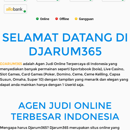
SELAMAT DATANG DI
DJARUM365
DJARUM365
adalah Agen Judi Online Terpercaya di Indonesia yang
menyediakan banyak permainan seperti Sportsbook (bola), Live Casino,
Slot Games, Card Games (Poker, Domino, Ceme, Ceme Keliling, Capsa
Susun, Omaha, Super 10) dengan tampilan yang menarik dan elegan yang
dapat anda mainkan hanya dengan 1 Userid saja.
AGEN JUDI ONLINE
TERBESAR INDONESIA
Mengapa harus Djarum365? Djarum365 merupakan situs online yang