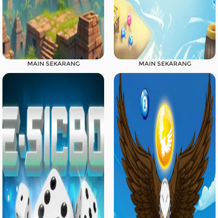
MAIN SEKARANG
MAIN SEKARANG