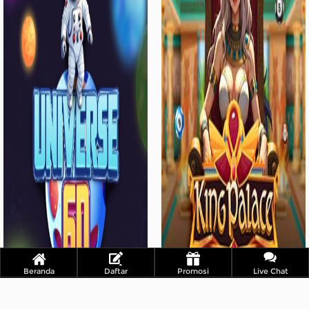
Beranda
Daftar
Promosi
Live Chat
MAIN SEKARANG
MAIN SEKARANG