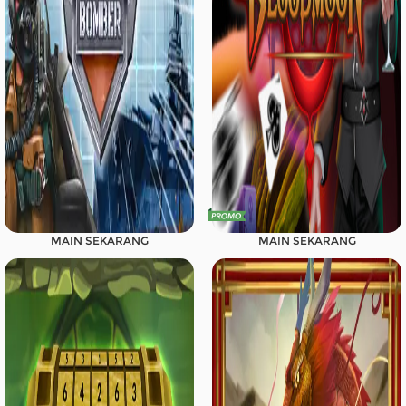
MAIN SEKARANG
MAIN SEKARANG