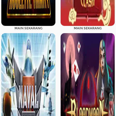
MAIN SEKARANG
MAIN SEKARANG